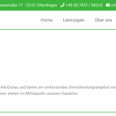
senstraße 17 - 72131 Ofterdingen
+49 (0) 7473 / 9422-0
in
Home
Leistungen
Über uns
-Alb-Donau und bieten ein umfassendes Dienstleistungsangebot ein
eiter stehen im Mittelpunkt unseres Handelns.